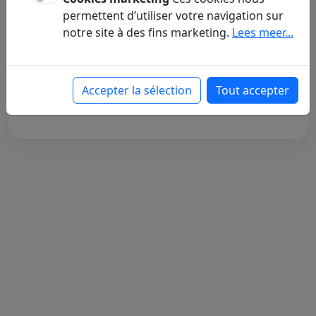
Actuellement, aucun article n'est
permettent d’utiliser votre navigation sur
disponible pour cette sous-page. Nous
notre site à des fins marketing.
Lees meer...
travaillons à publier prochainement de
nouveaux contenus.
Accepter la sélection
Tout accepter
Retour à la page d'accueil